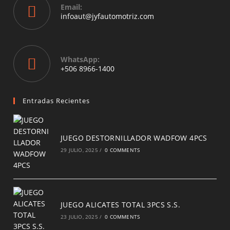
your
Email:
application
Opens
infoaut@jyfautomotriz.com
in
your
application
WhatsApp:
Opens
+506 8966-1400
in
a
new
Entradas Recientes
tab
JUEGO DESTORNILLADOR WADFOW 4PCS
29 JULIO, 2025
/
0 COMMENTS
JUEGO ALICATES TOTAL 3PCS S.S.
23 JULIO, 2025
/
0 COMMENTS