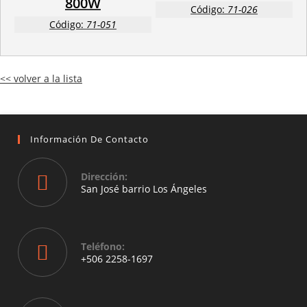
800W
Código:
71-026
Código:
71-051
<< volver a la lista
Información De Contacto
Dirección:
San José barrio Los Ángeles
Opens
in
a
Teléfono:
new
+506 2258-1697
tab
Opens
in