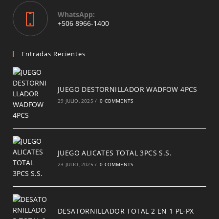
WhatsApp:
Opens
+506 8966-1400
in
a
new
Entradas Recientes
tab
JUEGO DESTORNILLADOR WADFOW 4PCS
29 JULIO, 2025
/
0 COMMENTS
JUEGO ALICATES TOTAL 3PCS S.S.
23 JULIO, 2025
/
0 COMMENTS
DESATORNILLADOR TOTAL 2 EN 1 PL-PX