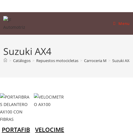
Skip
to
content
Menu
Suzuki AX4
>
Catálogos
>
Repuestos motocicletas
>
Carroceria M
>
Suzuki AX4
Todos Suzuki AX4
PORTAFIB
VELOCIME