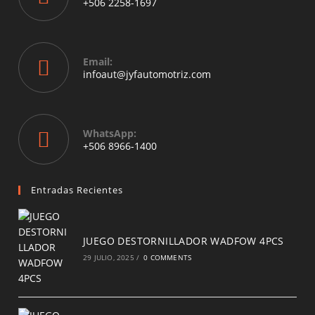
+506 2258-1697
tab
Opens
in
your
Email:
application
Opens
infoaut@jyfautomotriz.com
in
your
application
WhatsApp:
Opens
+506 8966-1400
in
a
new
Entradas Recientes
tab
JUEGO DESTORNILLADOR WADFOW 4PCS
29 JULIO, 2025
/
0 COMMENTS