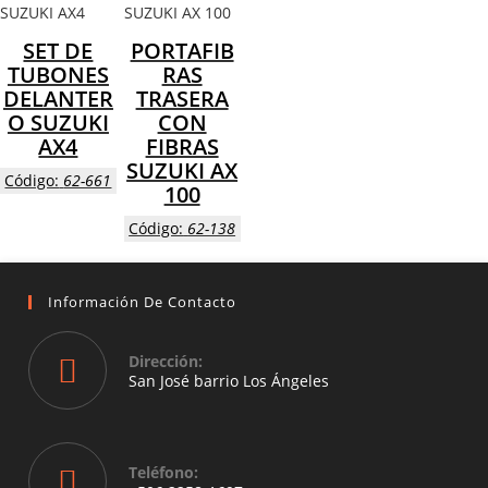
SET DE
PORTAFIB
TUBONES
RAS
DELANTER
TRASERA
O SUZUKI
CON
AX4
FIBRAS
SUZUKI AX
Código:
62-661
100
Código:
62-138
Información De Contacto
Dirección:
San José barrio Los Ángeles
Opens
in
a
Teléfono:
new