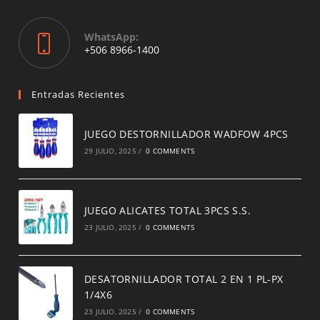
your
application
WhatsApp:
Opens
+506 8966-1400
in
a
new
Entradas Recientes
tab
JUEGO DESTORNILLADOR WADFOW 4PCS
29 JULIO, 2025
/
0 COMMENTS
JUEGO ALICATES TOTAL 3PCS S.S.
23 JULIO, 2025
/
0 COMMENTS
DESATORNILLADOR TOTAL 2 EN 1 PL-PX
1/4X6
23 JULIO, 2025
/
0 COMMENTS