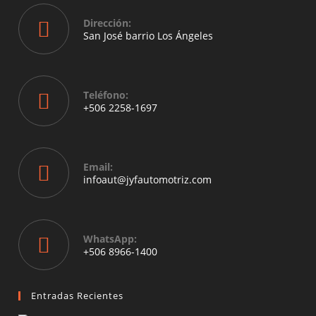
Dirección:
San José barrio Los Ángeles
Opens
in
a
Teléfono:
new
+506 2258-1697
tab
Opens
in
your
Email:
application
Opens
infoaut@jyfautomotriz.com
in
your
application
WhatsApp:
Opens
+506 8966-1400
in
a
new
Entradas Recientes
tab