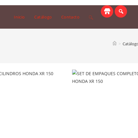
Toggle
Inicio
Catálogo
Contacto
website
>
Catálog
search