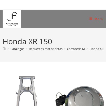
Skip
to
content
Menu
Honda XR 150
>
Catálogos
>
Repuestos motocicletas
>
Carroceria M
>
Honda XR 
Todos Honda XR 150