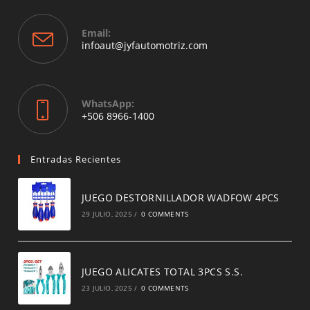
in
your
Email:
application
Opens
infoaut@jyfautomotriz.com
in
your
application
WhatsApp:
Opens
+506 8966-1400
in
a
new
Entradas Recientes
tab
JUEGO DESTORNILLADOR WADFOW 4PCS
29 JULIO, 2025
/
0 COMMENTS
JUEGO ALICATES TOTAL 3PCS S.S.
23 JULIO, 2025
/
0 COMMENTS