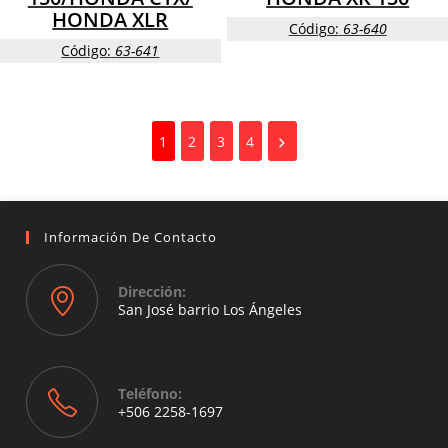
HONDA XLR
Código:
63-640
Código:
63-641
1
2
3
4
Información De Contacto
Dirección:
San José barrio Los Ángeles
Opens
in
a
Teléfono:
new
+506 2258-1697
tab
Opens