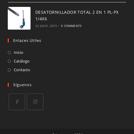
DESATORNILLADOR TOTAL 2 EN 1 PL-PX
1/4X6
23 JULIO, 2025
/
0 COMMENTS
Enlaces Útiles
Inicio
Catálogo
Contacto
Síguenos
Opens
Opens
in
in
a
a