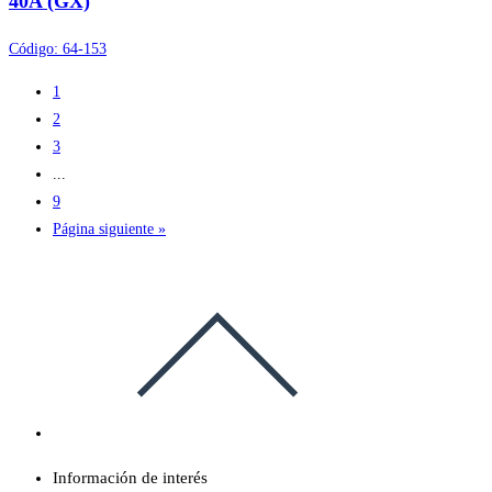
40A (GX)
Código:
64-153
1
2
3
...
9
Página siguiente »
Información de interés