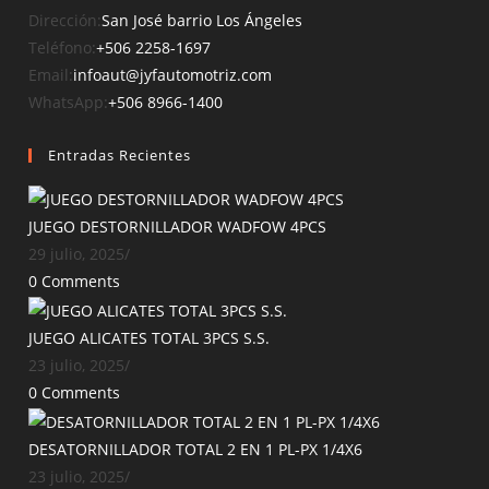
Opens
Dirección:
San José barrio Los Ángeles
Opens
in
Teléfono:
+506 2258-1697
in
Opens
a
Email:
infoaut@jyfautomotriz.com
your
Opens
in
new
WhatsApp:
+506 8966-1400
application
in
your
tab
Entradas Recientes
a
application
new
tab
JUEGO DESTORNILLADOR WADFOW 4PCS
29 julio, 2025
/
0 Comments
JUEGO ALICATES TOTAL 3PCS S.S.
23 julio, 2025
/
0 Comments
DESATORNILLADOR TOTAL 2 EN 1 PL-PX 1/4X6
23 julio, 2025
/