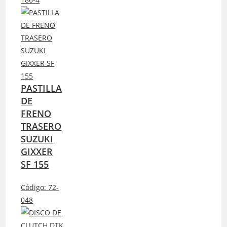
PASTILLA
DE
FRENO
TRASERO
SUZUKI
GIXXER
SF 155
Código:
72-
048