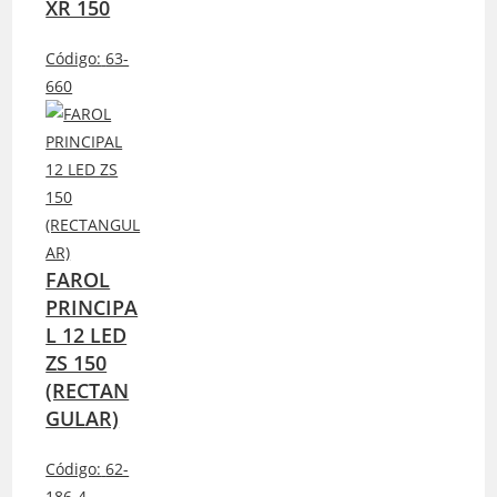
XR 150
Código:
63-
660
FAROL
PRINCIPA
L 12 LED
ZS 150
(RECTAN
GULAR)
Código:
62-
186-4