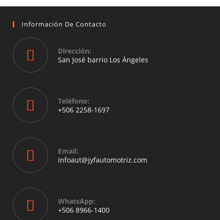
Información De Contacto
Dirección:
San José barrio Los Ángeles
Opens
in
a
Teléfono:
new
+506 2258-1697
tab
Opens
in
your
Email:
application
Opens
infoaut@jyfautomotriz.com
in
your
application
WhatsApp:
Opens
+506 8966-1400
in