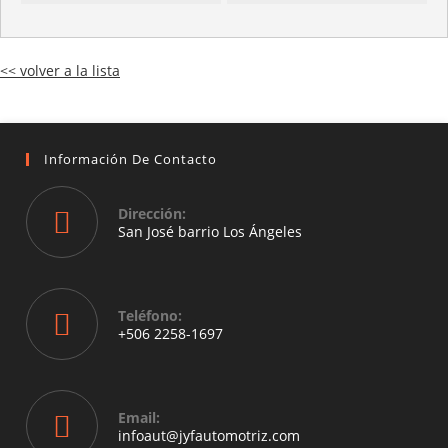
<< volver a la lista
Información De Contacto
Dirección:
San José barrio Los Ángeles
Opens
in
a
Teléfono:
new
+506 2258-1697
tab
Opens
in
your
Email:
application
Opens
infoaut@jyfautomotriz.com