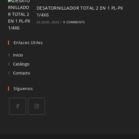
DESATORNILLADOR TOTAL 2 EN 1 PL-PX
1/4X6
23 JULIO, 2025
/
0 COMMENTS
Enlaces Útiles
Inicio
Catálogo
Contacto
Síguenos
Opens
Opens
in
in
a
a