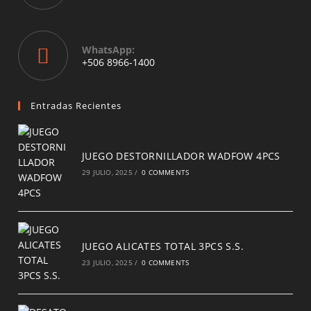
in
your
application
WhatsApp:
Opens
+506 8966-1400
in
a
new
Entradas Recientes
tab
JUEGO DESTORNILLADOR WADFOW 4PCS
29 JULIO, 2025
/
0 COMMENTS
JUEGO ALICATES TOTAL 3PCS S.S.
23 JULIO, 2025
/
0 COMMENTS