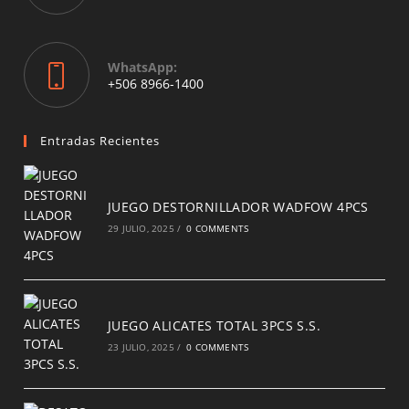
in
your
application
WhatsApp:
Opens
+506 8966-1400
in
a
new
Entradas Recientes
tab
JUEGO DESTORNILLADOR WADFOW 4PCS
29 JULIO, 2025
/
0 COMMENTS
JUEGO ALICATES TOTAL 3PCS S.S.
23 JULIO, 2025
/
0 COMMENTS