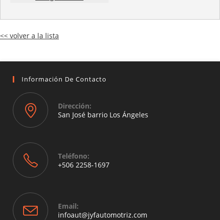
<< volver a la lista
Información De Contacto
Dirección:
San José barrio Los Ángeles
Opens
in
a
Teléfono:
new
+506 2258-1697
tab
Opens
in
your
Email:
application
Opens
infoaut@jyfautomotriz.com