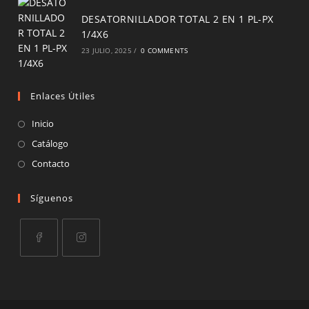
DESATORNILLADOR TOTAL 2 EN 1 PL-PX
1/4X6
23 JULIO, 2025
/
0 COMMENTS
Enlaces Útiles
Inicio
Catálogo
Contacto
Síguenos
Opens
Opens
in
in
a
a