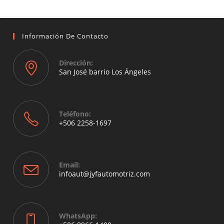
Información De Contacto
Dirección:
San José barrio Los Ángeles
Opens
in
a
Teléfono:
new
+506 2258-1697
tab
Opens
in
your
Email:
application
Opens
infoaut@jyfautomotriz.com
in
your
application
WhatsApp: