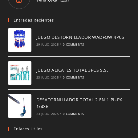
Opens
+506 8966-1400
in
a
new
Entradas Recientes
tab
JUEGO DESTORNILLADOR WADFOW 4PCS
29 JULIO, 2025
/
0 COMMENTS
JUEGO ALICATES TOTAL 3PCS S.S.
23 JULIO, 2025
/
0 COMMENTS
DESATORNILLADOR TOTAL 2 EN 1 PL-PX
1/4X6
23 JULIO, 2025
/
0 COMMENTS
Enlaces Útiles