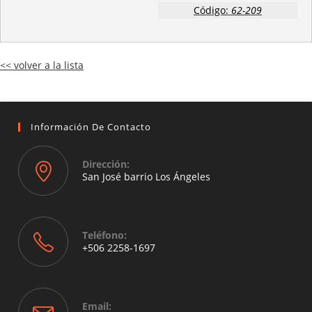
Código:
62-209
<< volver a la lista
Información De Contacto
Dirección:
San José barrio Los Ángeles
Opens
in
a
Teléfono:
new
+506 2258-1697
tab
Opens
in
your
Email: