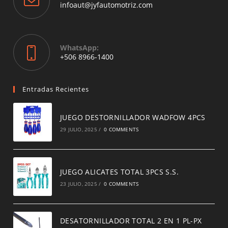
application
Opens
infoaut@jyfautomotriz.com
in
your
application
WhatsApp:
Opens
+506 8966-1400
in
a
new
Entradas Recientes
tab
JUEGO DESTORNILLADOR WADFOW 4PCS
29 JULIO, 2025
/
0 COMMENTS
JUEGO ALICATES TOTAL 3PCS S.S.
23 JULIO, 2025
/
0 COMMENTS
DESATORNILLADOR TOTAL 2 EN 1 PL-PX