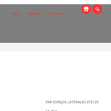
Toggle
Inicio
Catálogo
Contacto
ERALES XTZ125
website
search
PAR ESPEJOS LATERALES XTZ125