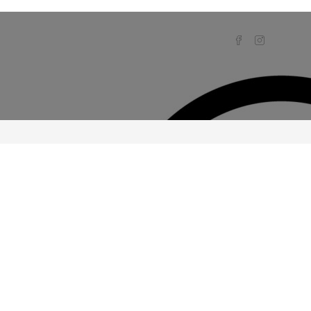
>
Catálogo
>
Catálogos
>
PAR ESPEJOS LATERALES XTZ125