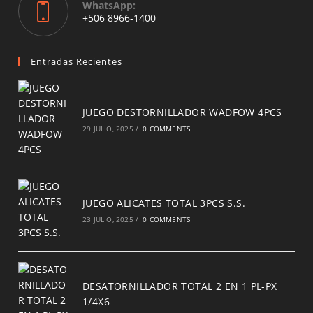
WhatsApp:
Opens
+506 8966-1400
in
a
new
Entradas Recientes
tab
JUEGO DESTORNILLADOR WADFOW 4PCS
29 JULIO, 2025
/
0 COMMENTS
JUEGO ALICATES TOTAL 3PCS S.S.
23 JULIO, 2025
/
0 COMMENTS
DESATORNILLADOR TOTAL 2 EN 1 PL-PX
1/4X6