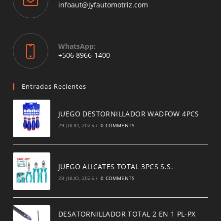
application
Opens
infoaut@jyfautomotriz.com
in
your
application
WhatsApp:
Opens
+506 8966-1400
in
a
new
Entradas Recientes
tab
JUEGO DESTORNILLADOR WADFOW 4PCS
29 JULIO, 2025
/
0 COMMENTS
JUEGO ALICATES TOTAL 3PCS S.S.
23 JULIO, 2025
/
0 COMMENTS
DESATORNILLADOR TOTAL 2 EN 1 PL-PX