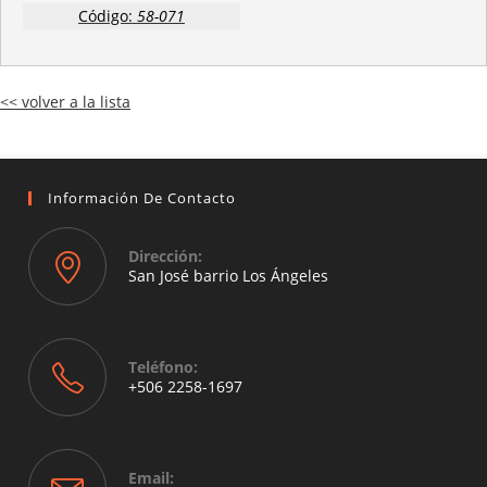
Código:
58-071
<< volver a la lista
Información De Contacto
Dirección:
San José barrio Los Ángeles
Opens
in
a
Teléfono:
new
+506 2258-1697
tab
Opens
in
your
Email: