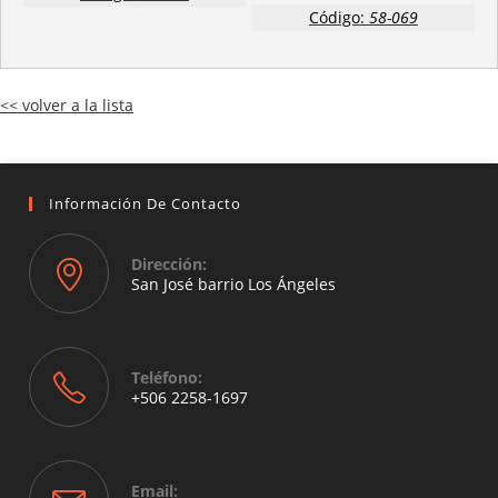
Código:
58-069
<< volver a la lista
Información De Contacto
Dirección:
San José barrio Los Ángeles
Opens
in
a
Teléfono:
new
+506 2258-1697
tab
Opens
in
your
Email: