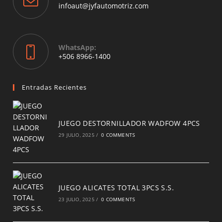
application
Opens
infoaut@jyfautomotriz.com
in
your
application
WhatsApp:
Opens
+506 8966-1400
in
a
new
Entradas Recientes
tab
JUEGO DESTORNILLADOR WADFOW 4PCS
29 JULIO, 2025
/
0 COMMENTS
JUEGO ALICATES TOTAL 3PCS S.S.
23 JULIO, 2025
/
0 COMMENTS