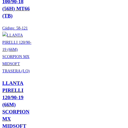
100/90-18
(56H) MT66
(TB)
Código:
58-121
LLANTA
PIRELLI
120/90-19
(66M)
SCORPION
MX
MIDSOFT