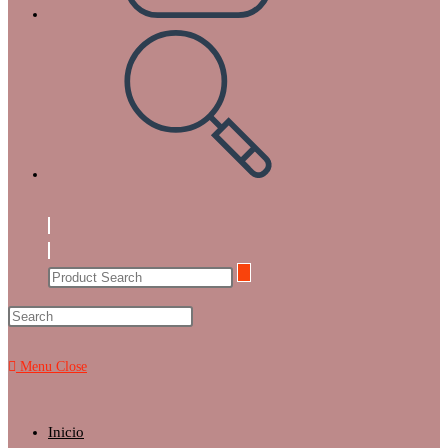
Toggle
website
search
Menu
Close
Inicio