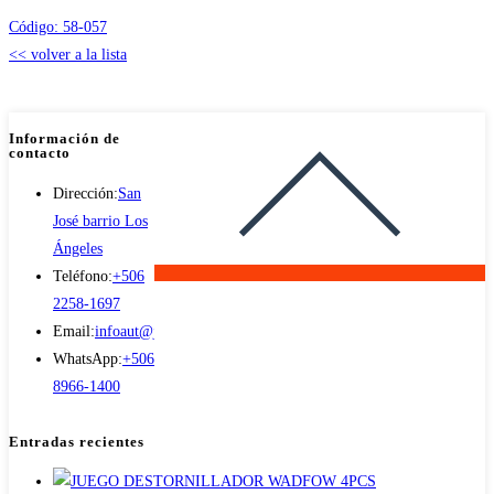
Código:
58-057
<< volver a la lista
Información de
contacto
Dirección:
San
José barrio Los
Opens
Ángeles
in
Teléfono:
+506
a
Opens
2258-1697
new
in
Email:
infoaut@jyfautomotriz.com
Opens
tab
your
WhatsApp:
+506
in
application
Opens
8966-1400
your
in
application
a
Entradas recientes
new