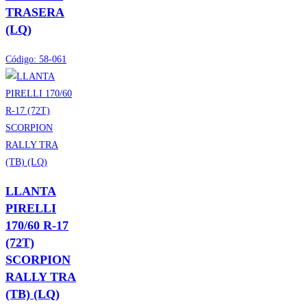
TRASERA
(LQ)
Código:
58-061
LLANTA
PIRELLI
170/60 R-17
(72T)
SCORPION
RALLY TRA
(TB) (LQ)