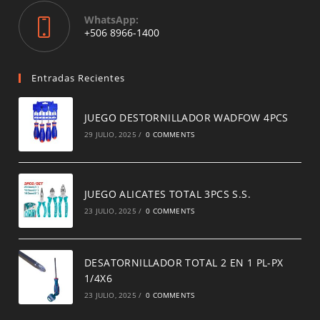
WhatsApp:
Opens
+506 8966-1400
in
a
new
Entradas Recientes
tab
JUEGO DESTORNILLADOR WADFOW 4PCS
29 JULIO, 2025
/
0 COMMENTS
JUEGO ALICATES TOTAL 3PCS S.S.
23 JULIO, 2025
/
0 COMMENTS
DESATORNILLADOR TOTAL 2 EN 1 PL-PX
1/4X6
23 JULIO, 2025
/
0 COMMENTS