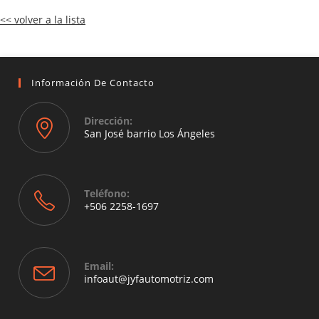
<< volver a la lista
Información De Contacto
Dirección:
San José barrio Los Ángeles
Opens
in
a
Teléfono:
new
+506 2258-1697
tab
Opens
in
your
Email:
application
Opens
infoaut@jyfautomotriz.com
in
your
application