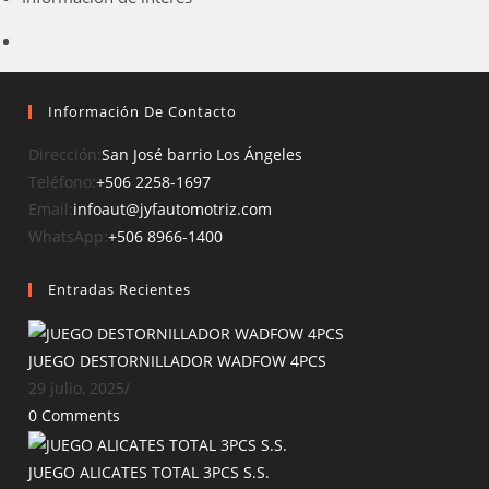
Información De Contacto
Opens
Dirección:
San José barrio Los Ángeles
Opens
in
Teléfono:
+506 2258-1697
in
Opens
a
Email:
infoaut@jyfautomotriz.com
your
Opens
in
new
WhatsApp:
+506 8966-1400
application
in
your
tab
Entradas Recientes
a
application
new
tab
JUEGO DESTORNILLADOR WADFOW 4PCS
29 julio, 2025
/
0 Comments
JUEGO ALICATES TOTAL 3PCS S.S.