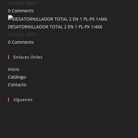
23 julio, 2025
/
0 Comments
DESATORNILLADOR TOTAL 2 EN 1 PL-PX 1/4X6
23 julio, 2025
/
0 Comments
Enlaces Útiles
Inicio
Catálogo
Contacto
Síguenos
Opens
in
Opens
a
in
new
a