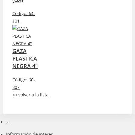
Código:
64-
101
GAZA
PLASTICA
NEGRA 4″
Código:
60-
807
<< volver a la lista
Información de interés