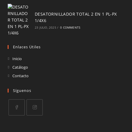
DESATORNILLADOR TOTAL 2 EN 1 PL-PX
1/4X6
23 JULIO, 2025
/
0 COMMENTS
Enlaces Útiles
Inicio
Catálogo
Contacto
Síguenos
Opens
Opens
in
in