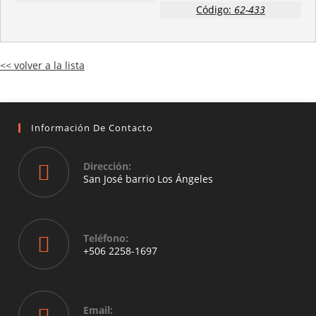
Código:
62-433
<< volver a la lista
Información De Contacto
Dirección:
San José barrio Los Ángeles
Opens
in
a
Teléfono:
new
+506 2258-1697
tab
Opens
in
your
Email: