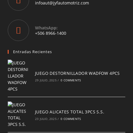
application
Opens
infoaut@jyfautomotriz.com
in
your
application
WhatsApp:
Opens
+506 8966-1400
in
a
new
Entradas Recientes
tab
JUEGO DESTORNILLADOR WADFOW 4PCS
29 JULIO, 2025
/
0 COMMENTS
JUEGO ALICATES TOTAL 3PCS S.S.
23 JULIO, 2025
/
0 COMMENTS