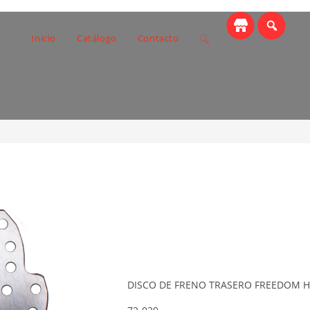
Toggle
Inicio
Catálogo
Contacto
 TRASERO FREEDOM HERCULE
website
>
Catálogo
>
search
DISCO DE FRENO TRASERO FREEDOM H