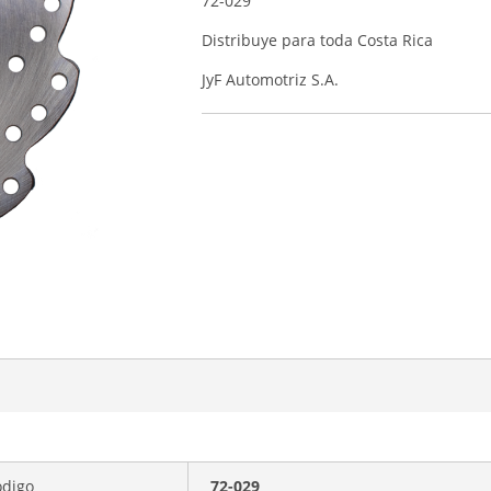
72-029
Distribuye para toda Costa Rica
JyF Automotriz S.A.
ódigo
72-029