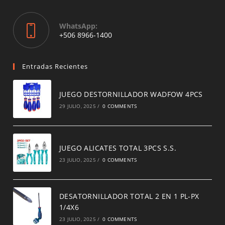
your
application
WhatsApp:
Opens
+506 8966-1400
in
a
new
Entradas Recientes
tab
JUEGO DESTORNILLADOR WADFOW 4PCS
29 JULIO, 2025
/
0 COMMENTS
JUEGO ALICATES TOTAL 3PCS S.S.
23 JULIO, 2025
/
0 COMMENTS
DESATORNILLADOR TOTAL 2 EN 1 PL-PX
1/4X6
23 JULIO, 2025
/
0 COMMENTS