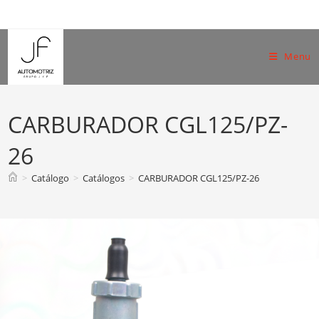
Skip
to
content
Menu
CARBURADOR CGL125/PZ-
26
>
Catálogo
>
Catálogos
>
CARBURADOR CGL125/PZ-26