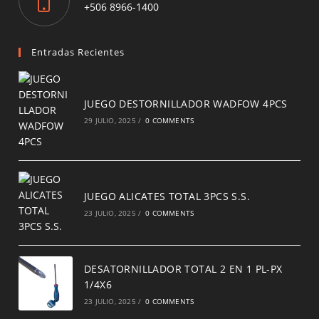
Opens
+506 8966-1400
in
a
new
Entradas Recientes
tab
JUEGO DESTORNILLADOR WADFOW 4PCS
29 JULIO, 2025
/
0 COMMENTS
JUEGO ALICATES TOTAL 3PCS S.S.
23 JULIO, 2025
/
0 COMMENTS
DESATORNILLADOR TOTAL 2 EN 1 PL-PX
1/4X6
23 JULIO, 2025
/
0 COMMENTS