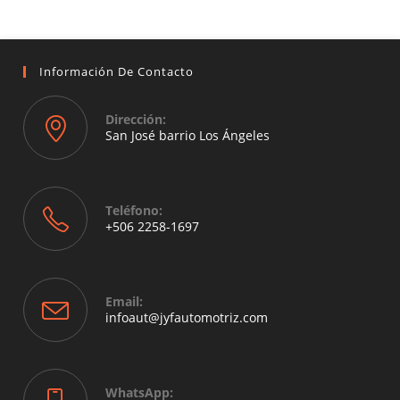
Información De Contacto
Dirección:
San José barrio Los Ángeles
Opens
in
a
Teléfono:
new
+506 2258-1697
tab
Opens
in
your
Email:
application
Opens
infoaut@jyfautomotriz.com
in
your
application
WhatsApp: