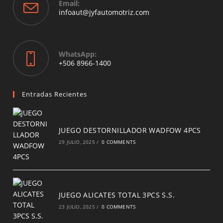
Email:
application
Opens
infoaut@jyfautomotriz.com
in
your
application
WhatsApp:
Opens
+506 8966-1400
in
a
new
Entradas Recientes
tab
JUEGO DESTORNILLADOR WADFOW 4PCS
29 JULIO, 2025
/
0 COMMENTS
JUEGO ALICATES TOTAL 3PCS S.S.
23 JULIO, 2025
/
0 COMMENTS