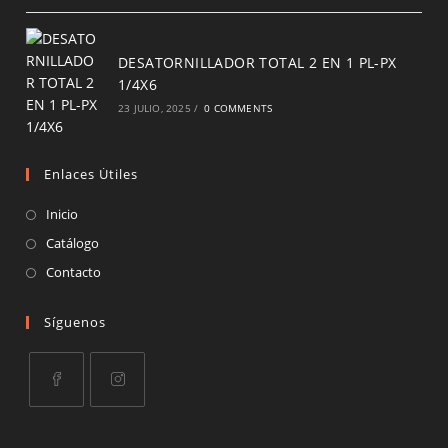
DESATORNILLADOR TOTAL 2 EN 1 PL-PX
1/4X6
23 JULIO, 2025
/
0 COMMENTS
Enlaces Útiles
Inicio
Catálogo
Contacto
Síguenos
Opens
Opens
in
in