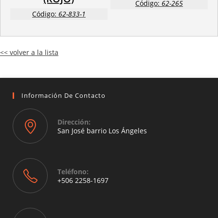
Código:
62-265
Código:
62-833-1
<< volver a la lista
Información De Contacto
Dirección:
San José barrio Los Ángeles
Opens
in
a
Teléfono:
new
+506 2258-1697
tab
Opens
in
your