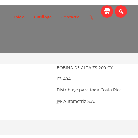
Toggle
Inicio
Catálogo
Contacto
ZS 200 GY
website
search
BOBINA DE ALTA ZS 200 GY
63-404
Distribuye para toda Costa Rica
JyF Automotriz S.A.