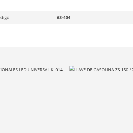
ódigo
63-404