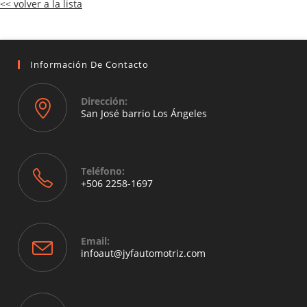
<< volver a la lista
Información De Contacto
Dirección:
San José barrio Los Ángeles
Opens
in
a
Teléfono:
new
+506 2258-1697
tab
Opens
in
your
Email:
application
Opens
infoaut@jyfautomotriz.com
in
your
application