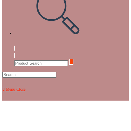
Toggle
website
search
Menu
Close