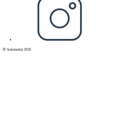
in
a
new
tab
JF Automotriz 2026