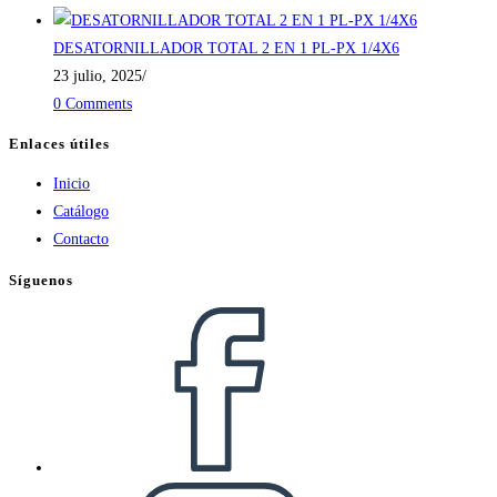
DESATORNILLADOR TOTAL 2 EN 1 PL-PX 1/4X6
23 julio, 2025
/
0 Comments
Enlaces útiles
Inicio
Catálogo
Contacto
Síguenos
Opens
in
a
new
tab
Opens