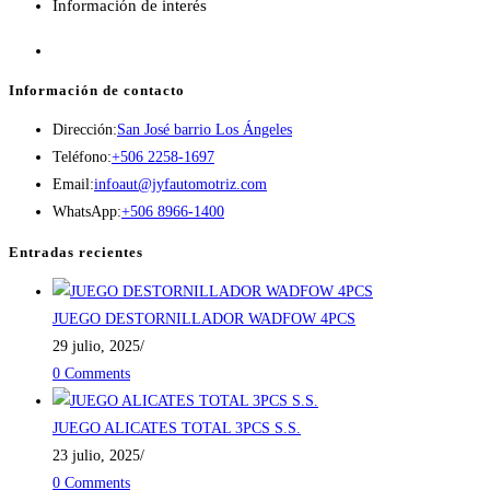
Información de interés
Información de contacto
Opens
Dirección:
San José barrio Los Ángeles
Opens
in
Teléfono:
+506 2258-1697
in
Opens
a
Email:
infoaut@jyfautomotriz.com
your
Opens
in
new
WhatsApp:
+506 8966-1400
application
in
your
tab
Entradas recientes
a
application
new
JUEGO DESTORNILLADOR WADFOW 4PCS
tab
29 julio, 2025
/
0 Comments
JUEGO ALICATES TOTAL 3PCS S.S.
23 julio, 2025
/
0 Comments