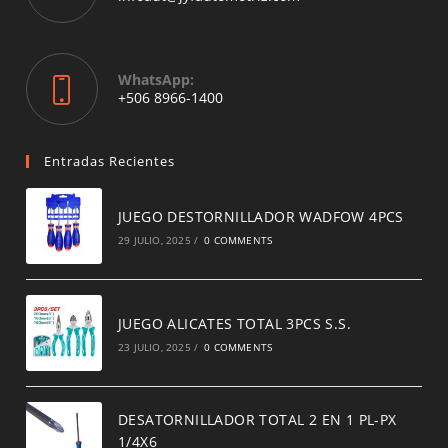
in
your
application
WhatsApp:
Opens
+506 8966-1400
in
a
new
Entradas Recientes
tab
JUEGO DESTORNILLADOR WADFOW 4PCS
29 JULIO, 2025
/
0 COMMENTS
JUEGO ALICATES TOTAL 3PCS S.S.
23 JULIO, 2025
/
0 COMMENTS
DESATORNILLADOR TOTAL 2 EN 1 PL-PX
1/4X6