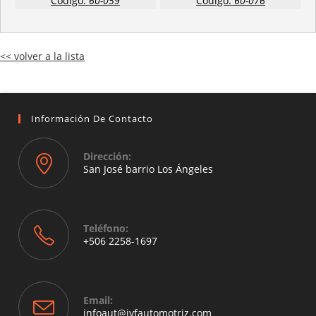
Código:
60-059
Código:
60-076
<< volver a la lista
Información De Contacto
Dirección:
San José barrio Los Ángeles
Opens
in
a
Teléfono:
new
+506 2258-1697
tab
Opens
in
your
Email:
application
Opens
infoaut@jyfautomotriz.com