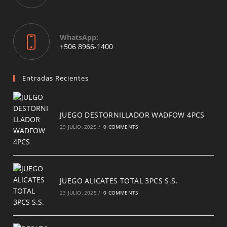
in
your
application
WhatsApp:
Opens
+506 8966-1400
in
a
new
Entradas Recientes
tab
JUEGO DESTORNILLADOR WADFOW 4PCS
29 JULIO, 2025
/
0 COMMENTS
JUEGO ALICATES TOTAL 3PCS S.S.
23 JULIO, 2025
/
0 COMMENTS