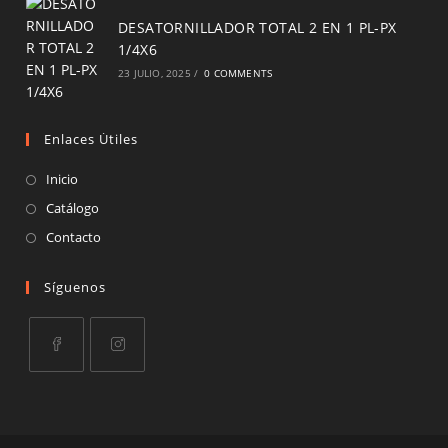
DESATORNILLADOR TOTAL 2 EN 1 PL-PX
1/4X6
23 JULIO, 2025
/
0 COMMENTS
Enlaces Útiles
Inicio
Catálogo
Contacto
Síguenos
Opens
Opens
in
in
a
a