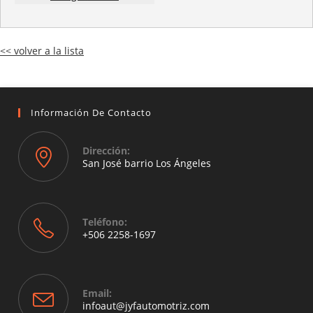
<< volver a la lista
Información De Contacto
Dirección:
San José barrio Los Ángeles
Opens
in
a
Teléfono:
new
+506 2258-1697
tab
Opens
in
your
Email:
application
Opens
infoaut@jyfautomotriz.com