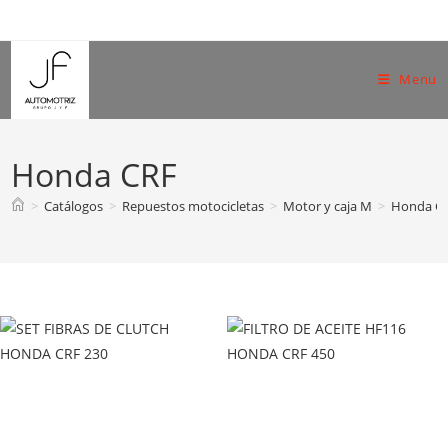
Skip
to
content
Menu
Honda CRF
>
Catálogos
>
Repuestos motocicletas
>
Motor y caja M
>
Honda C
Todos Honda CRF