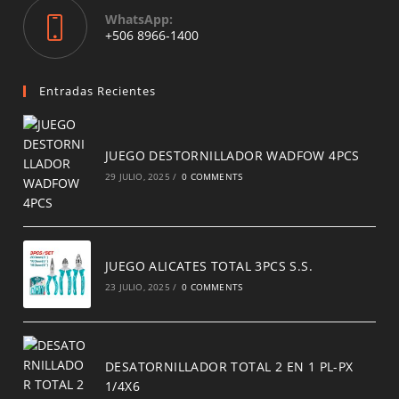
WhatsApp:
Opens
+506 8966-1400
in
a
new
Entradas Recientes
tab
JUEGO DESTORNILLADOR WADFOW 4PCS
29 JULIO, 2025
/
0 COMMENTS
JUEGO ALICATES TOTAL 3PCS S.S.
23 JULIO, 2025
/
0 COMMENTS
DESATORNILLADOR TOTAL 2 EN 1 PL-PX
1/4X6